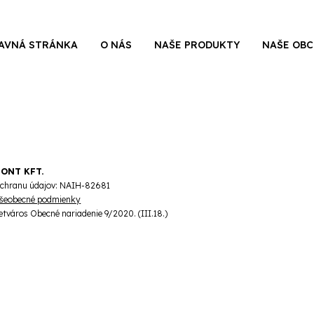
AVNÁ STRÁNKA
O NÁS
NAŠE PRODUKTY
NAŠE OB
PONT KFT.
a ochranu údajov: NAIH-82681
šeobecné podmienky
etváros Obecné nariadenie 9/2020. (III.18.)